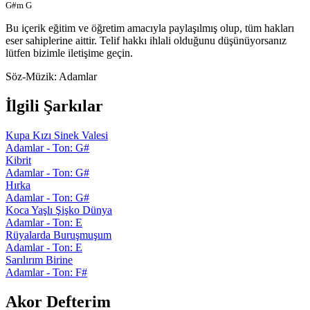
G#m G
Bu içerik eğitim ve öğretim amacıyla paylaşılmış olup, tüm hakları
eser sahiplerine aittir. Telif hakkı ihlali olduğunu düşünüyorsanız
lütfen bizimle iletişime geçin.
Söz-Müzik:
Adamlar
İlgili Şarkılar
Kupa Kızı Sinek Valesi
Adamlar - Ton: G#
Kibrit
Adamlar - Ton: G#
Hırka
Adamlar - Ton: G#
Koca Yaşlı Şişko Dünya
Adamlar - Ton: E
Rüyalarda Buruşmuşum
Adamlar - Ton: E
Sarılırım Birine
Adamlar - Ton: F#
Akor Defterim