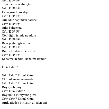
G#m E D# F#
Toparladım senin için
G#m E D# F#
Daha güzel boz diye
G#m E D# F#
Armudun sapından hallice
G#m E D# F#
Arka bahçemiz
G#m E D# F#
Çöplüğün içinde uyudum
G#m E D# F#
Bazı şeyleri gizledim
G#m E D# F#
Bütün bu dikenler benim
G#m E D# F#
Kanatma kendini kanatma kendini
E B7 Edim7
G#m C#m7 Edim7 C#m
Of of of aman ne mesele
G#m C#m7 Edim7 C#m
Büyüye büyüye
G#m E B7 Edim7
Boyumu aştı rüyama girdi
G#m C#m7 Edim7 C#m
Artık aileden biri artık aileden biri