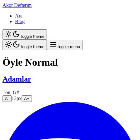
Akor Defterim
Ara
Blog
Toggle theme
Toggle theme
Toggle menu
Öyle Normal
Adamlar
Ton:
G#
13
px
A-
A+