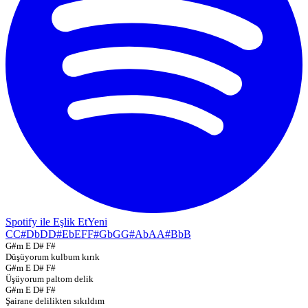
Spotify ile Eşlik Et
Yeni
C
C#
Db
D
D#
Eb
E
F
F#
Gb
G
G#
Ab
A
A#
Bb
B
G#m E D# F#
Düşüyorum kulbum kırık
G#m E D# F#
Üşüyorum paltom delik
G#m E D# F#
Şairane delilikten sıkıldım