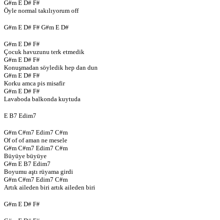
G#m E D# F#
Öyle normal takılıyorum off
G#m E D# F# G#m E D#
G#m E D# F#
Çocuk havuzunu terk etmedik
G#m E D# F#
Konuşmadan söyledik hep dan dun
G#m E D# F#
Korku amca pis misafir
G#m E D# F#
Lavaboda balkonda kuytuda
E B7 Edim7
G#m C#m7 Edim7 C#m
Of of of aman ne mesele
G#m C#m7 Edim7 C#m
Büyüye büyüye
G#m E B7 Edim7
Boyumu aştı rüyama girdi
G#m C#m7 Edim7 C#m
Artık aileden biri artık aileden biri
G#m E D# F#