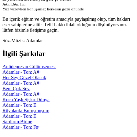
A#m D#m Fm
Yüz yüzeyken konuşanlar, herkesin gözü önünde
Bu içerik eğitim ve öğretim amacıyla paylaşılmış olup, tüm hakları
eser sahiplerine aittir. Telif hakkı ihlali olduğunu düşünüyorsanız
lütfen bizimle iletişime geçin.
Söz-Müzik:
Adamlar
İlgili Şarkılar
Antidepresan Gülümsemesi
Adamlar - Ton: A#
Her Şey Güzel Olacak
Adamlar - Ton: A#
Beni Çok Sev
Adamlar - Ton: A#
Koca Yaşlı Şişko Dünya
Adamlar - Ton: E
Rüyalarda Buruşmuşum
Adamlar - Ton: E
Sarılırım Birine
Adamlar - Ton: F#