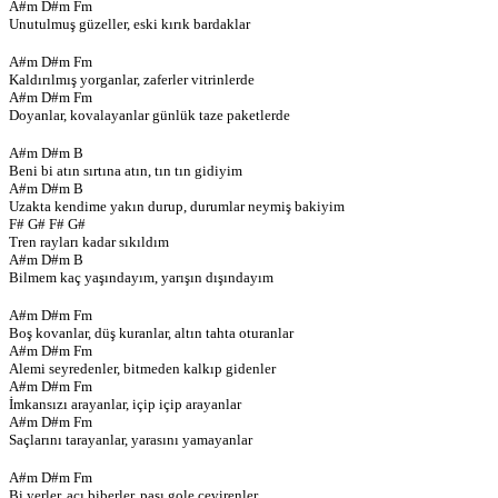
A#m D#m Fm
Unutulmuş güzeller, eski kırık bardaklar
A#m D#m Fm
Kaldırılmış yorganlar, zaferler vitrinlerde
A#m D#m Fm
Doyanlar, kovalayanlar günlük taze paketlerde
A#m D#m B
Beni bi atın sırtına atın, tın tın gidiyim
A#m D#m B
Uzakta kendime yakın durup, durumlar neymiş bakiyim
F# G# F# G#
Tren rayları kadar sıkıldım
A#m D#m B
Bilmem kaç yaşındayım, yarışın dışındayım
A#m D#m Fm
Boş kovanlar, düş kuranlar, altın tahta oturanlar
A#m D#m Fm
Alemi seyredenler, bitmeden kalkıp gidenler
A#m D#m Fm
İmkansızı arayanlar, içip içip arayanlar
A#m D#m Fm
Saçlarını tarayanlar, yarasını yamayanlar
A#m D#m Fm
Bi yerler, acı biberler, pası gole çevirenler