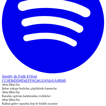
Spotify ile Eşlik Et
Yeni
C
C#
Db
D
D#
Eb
E
F
F#
Gb
G
G#
Ab
A
A#
Bb
B
A#m D#m Fm
Şehre yakışır fısıltılar, çöplükteki karartılar
A#m D#m Fm
Kazalar, ışıltılar, kaldırımlar, evdekiler
A#m D#m Fm
Kalkar gider vapurlar, hep bi bildik oyunlar