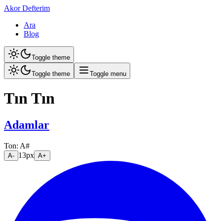
Akor Defterim
Ara
Blog
Toggle theme
Toggle theme
Toggle menu
Tın Tın
Adamlar
Ton:
A#
13
px
A-
A+