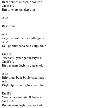
Beni benden alır senin sözlerin
Gm Bb A
Biri biter ötekisi dert olur
A Bb
Başa döner
A Bb
Geçmiste kaldı artık mutlu günler
A Bb
Deli gönlüm sana hala vurgundur
Dm Bb
Yeter artık yeter gönül feryat et
Gm Bb A
Bir bakarsın düşlerin gerçek olur
A Bb
Biliyorum bu iş böyle çözülmez
A Bb
Düşünüp susmak içime dert olur
Dm Bb
Yeter artık yeter gönül feryat et
Gm Bb A
Bir bakarsın düşlerin gerçek olur