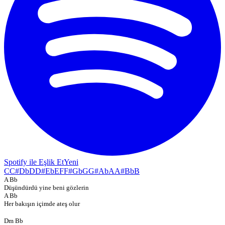
Spotify ile Eşlik Et
Yeni
C
C#
Db
D
D#
Eb
E
F
F#
Gb
G
G#
Ab
A
A#
Bb
B
A Bb
Düşündürdü yine beni gözlerin
A Bb
Her bakışın içimde ateş olur
Dm Bb