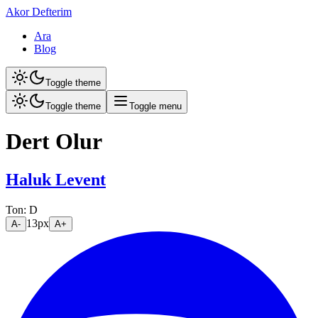
Akor Defterim
Ara
Blog
Toggle theme
Toggle theme
Toggle menu
Dert Olur
Haluk Levent
Ton:
D
13
px
A-
A+