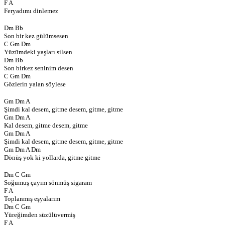
F A
Feryadımı dinlemez
Dm Bb
Son bir kez gülümsesen
C Gm Dm
Yüzümdeki yaşları silsen
Dm Bb
Son birkez seninim desen
C Gm Dm
Gözlerin yalan söylese
Gm Dm A
Şimdi kal desem, gitme desem, gitme, gitme
Gm Dm A
Kal desem, gitme desem, gitme
Gm Dm A
Şimdi kal desem, gitme desem, gitme, gitme
Gm Dm A Dm
Dönüş yok ki yollarda, gitme gitme
Dm C Gm
Soğumuş çayım sönmüş sigaram
F A
Toplanmış eşyalarım
Dm C Gm
Yüreğimden süzülüvermiş
F A