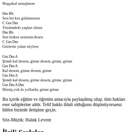
Hoşçakal susuşlarım
Dm Bb
Son bir kez gülümsesen
C Gm Dm
Yüzümdeki yaşları silsen
Dm Bb
Son birkez seninim desen
C Gm Dm
Gözlerin yalan söylese
Gm Dm A
Şimdi kal desem, gitme desem, gitme, gitme
Gm Dm A
Kal desem, gitme desem, gitme
Gm Dm A
Şimdi kal desem, gitme desem, gitme, gitme
Gm Dm A Dm
Dönüş yok ki yollarda, gitme gitme
Bu içerik eğitim ve öğretim amacıyla paylaşılmış olup, tüm hakları
eser sahiplerine aittir. Telif hakkı ihlali olduğunu düşünüyorsanız
lütfen bizimle iletişime geçin.
Söz-Müzik:
Haluk Levent