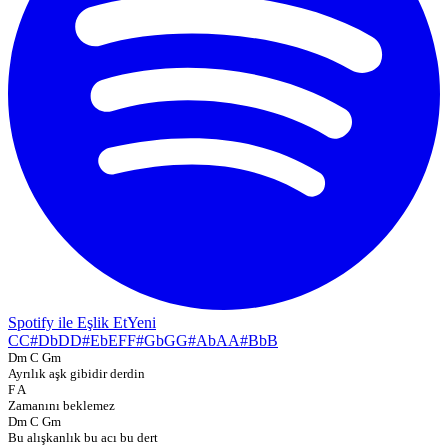
Spotify ile Eşlik Et
Yeni
C
C#
Db
D
D#
Eb
E
F
F#
Gb
G
G#
Ab
A
A#
Bb
B
Dm C Gm
Ayrılık aşk gibidir derdin
F A
Zamanını beklemez
Dm C Gm
Bu alışkanlık bu acı bu dert