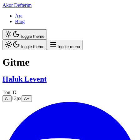
Akor Defterim
Ara
Blog
Toggle theme
Toggle theme
Toggle menu
Gitme
Haluk Levent
Ton:
D
13
px
A-
A+