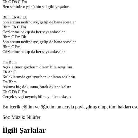
Db C Db C Fm
Ben seninle o günü bin yıl gibi yaşadım
Bbm Eb Ab Db
Son arzum nedir diye, gelip de bana sorsalar
Bbm Eb C Fm
Gözlerime bakıp da her şeyi anlasalar
Bbm C Fm Db
Son arzum nedir diye, gelip de bana sorsalar
Bbm C Fm
Gözlerime bakıp da her şeyi anlasalar
Fm Bbm
Açık gitmez gözlerim ölsem bile sevgilim
Eb Ab C
Kulaklarımda çınlıyor beni anlatan sözlerin
Fm Bbm
Aşkıma hiç dokunma, bırak öylece kalsın
Db C Db C Fm
Gerçek sevgi neymiş bilmeyenler anlasın
Bu içerik eğitim ve öğretim amacıyla paylaşılmış olup, tüm hakları eser
Söz-Müzik:
Nilüfer
İlgili Şarkılar