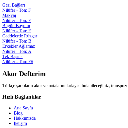
Gesi Bağları
Nilüfer - Ton: F
Makyaj
Nilüfer - Ton: F
Bugün Bayram
Nilüfer - Ton: F
Caddelerde Rüzgar
Nilüfer - Ton: B
Erkekler Ağlamaz
Nilüfer - Ton: A
Tek Başına
Nilüfer - Ton: F#
Akor Defterim
Türkçe şarkıların akor ve notalarını kolayca bulabileceğiniz, transpoz
Hızlı Bağlantılar
Ana Sayfa
Blog
Hakkımızda
İletişim