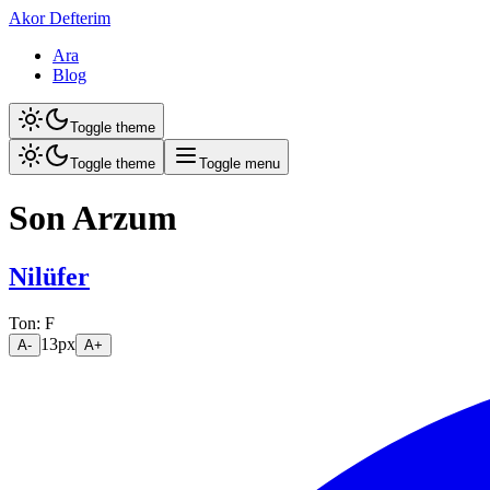
Akor Defterim
Ara
Blog
Toggle theme
Toggle theme
Toggle menu
Son Arzum
Nilüfer
Ton:
F
13
px
A-
A+