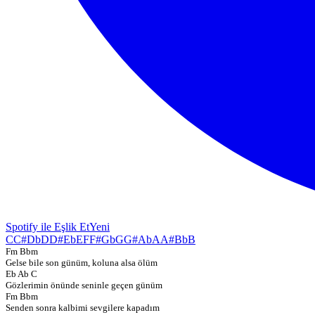
Spotify ile Eşlik Et
Yeni
C
C#
Db
D
D#
Eb
E
F
F#
Gb
G
G#
Ab
A
A#
Bb
B
Fm Bbm
Gelse bile son günüm, koluna alsa ölüm
Eb Ab C
Gözlerimin önünde seninle geçen günüm
Fm Bbm
Senden sonra kalbimi sevgilere kapadım