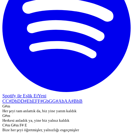
Spotify ile Eşlik Et
Yeni
C
C#
Db
D
D#
Eb
E
F
F#
Gb
G
G#
Ab
A
A#
Bb
B
G#m
Her şeyi tam anlattık da, biz yine yarım kaldık
G#m
Herkesi anladık ya, yine biz yalnız kaldık
C#m G#m F# E
Bize her şeyi öğretmişler, yalnızlığı esgeçmişler