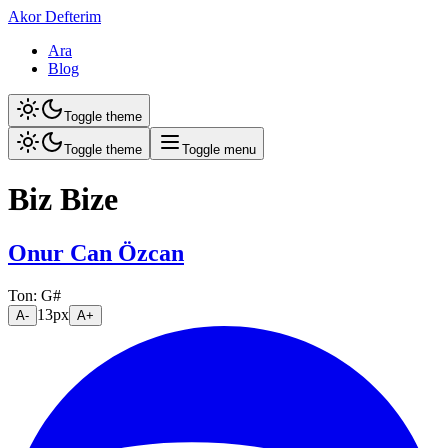
Akor Defterim
Ara
Blog
Toggle theme
Toggle theme
Toggle menu
Biz Bize
Onur Can Özcan
Ton:
G#
13
px
A-
A+