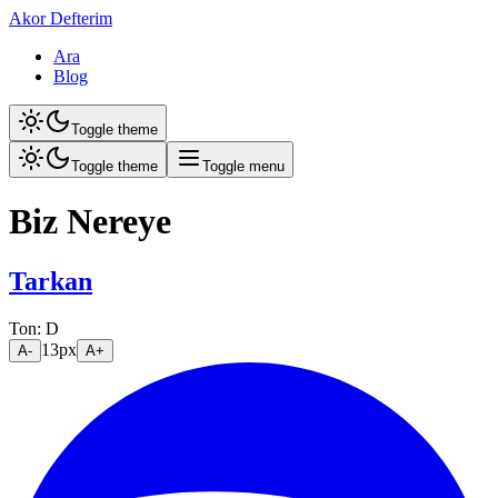
Akor Defterim
Ara
Blog
Toggle theme
Toggle theme
Toggle menu
Biz Nereye
Tarkan
Ton:
D
13
px
A-
A+