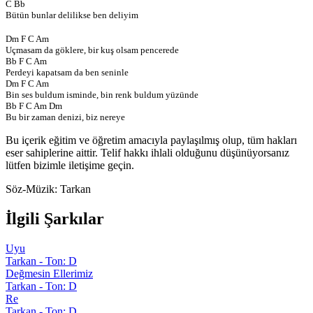
C Bb
Bütün bunlar delilikse ben deliyim
Dm F C Am
Uçmasam da göklere, bir kuş olsam pencerede
Bb F C Am
Perdeyi kapatsam da ben seninle
Dm F C Am
Bin ses buldum isminde, bin renk buldum yüzünde
Bb F C Am Dm
Bu bir zaman denizi, biz nereye
Bu içerik eğitim ve öğretim amacıyla paylaşılmış olup, tüm hakları
eser sahiplerine aittir. Telif hakkı ihlali olduğunu düşünüyorsanız
lütfen bizimle iletişime geçin.
Söz-Müzik:
Tarkan
İlgili Şarkılar
Uyu
Tarkan - Ton: D
Değmesin Ellerimiz
Tarkan - Ton: D
Re
Tarkan - Ton: D