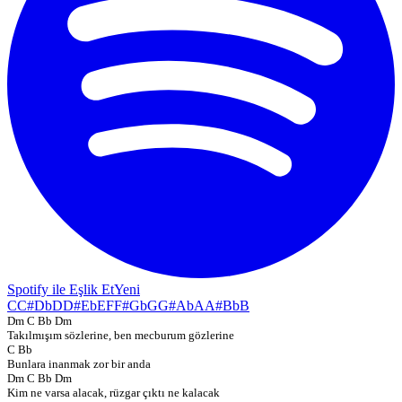
Spotify ile Eşlik Et
Yeni
C
C#
Db
D
D#
Eb
E
F
F#
Gb
G
G#
Ab
A
A#
Bb
B
Dm C Bb Dm
Takılmışım sözlerine, ben mecburum gözlerine
C Bb
Bunlara inanmak zor bir anda
Dm C Bb Dm
Kim ne varsa alacak, rüzgar çıktı ne kalacak