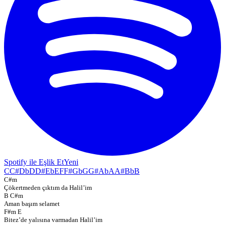
Spotify ile Eşlik Et
Yeni
C
C#
Db
D
D#
Eb
E
F
F#
Gb
G
G#
Ab
A
A#
Bb
B
C#m
Çökertmeden çıktım da Halil’im
B C#m
Aman başım selamet
F#m E
Bitez’de yalısına varmadan Halil’im