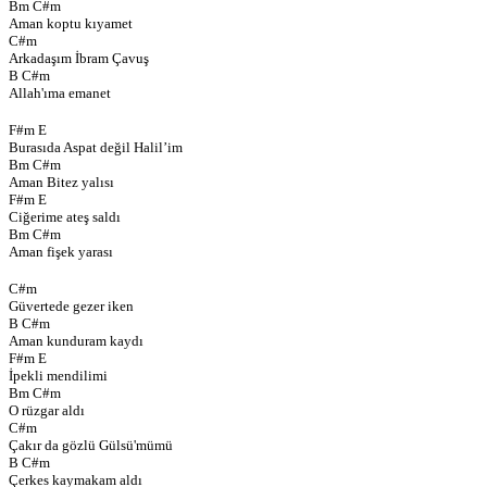
Bm C#m
Aman koptu kıyamet
C#m
Arkadaşım İbram Çavuş
B C#m
Allah'ıma emanet
F#m E
Burasıda Aspat değil Halil’im
Bm C#m
Aman Bitez yalısı
F#m E
Ciğerime ateş saldı
Bm C#m
Aman fişek yarası
C#m
Güvertede gezer iken
B C#m
Aman kunduram kaydı
F#m E
İpekli mendilimi
Bm C#m
O rüzgar aldı
C#m
Çakır da gözlü Gülsü'mümü
B C#m
Çerkes kaymakam aldı