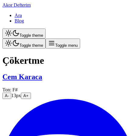
Akor Defterim
Ara
Blog
Toggle theme
Toggle theme
Toggle menu
Çökertme
Cem Karaca
Ton:
F#
13
px
A-
A+