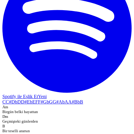
Spotify ile Eşlik Et
Yeni
C
C#
Db
D
D#
Eb
E
F
F#
Gb
G
G#
Ab
A
A#
Bb
B
Am
Birgün belki hayattan
Dm
Geçmişteki günlerden
B
Bir teselli ararsın