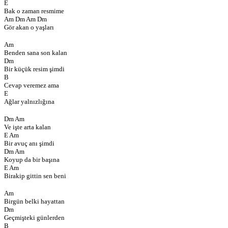
E
Bak o zaman resmime
Am Dm Am Dm
Gör akan o yaşları
Am
Benden sana son kalan
Dm
Bir küçük resim şimdi
B
Cevap veremez ama
E
Ağlar yalnızlığına
Dm Am
Ve işte arta kalan
E Am
Bir avuç anı şimdi
Dm Am
Koyup da bir başına
E Am
Birakip gittin sen beni
Am
Birgün belki hayattan
Dm
Geçmişteki günlerden
B