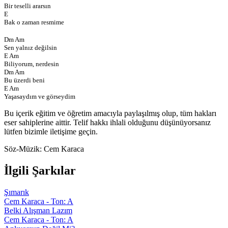
Bir teselli ararsın
E
Bak o zaman resmime
Dm Am
Sen yalnız değilsin
E Am
Biliyorum, nerdesin
Dm Am
Bu üzerdi beni
E Am
Yaşasaydım ve görseydim
Bu içerik eğitim ve öğretim amacıyla paylaşılmış olup, tüm hakları
eser sahiplerine aittir. Telif hakkı ihlali olduğunu düşünüyorsanız
lütfen bizimle iletişime geçin.
Söz-Müzik:
Cem Karaca
İlgili Şarkılar
Şımarık
Cem Karaca - Ton: A
Belki Alışman Lazım
Cem Karaca - Ton: A