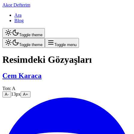
Akor Defterim
Ara
Blog
Toggle theme
Toggle theme
Toggle menu
Resimdeki Gözyaşları
Cem Karaca
Ton:
A
13
px
A-
A+